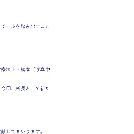
して一歩を踏み出すこと
学療法士・楠本（写真中
、今回、所長として新た
貢献してまいります。