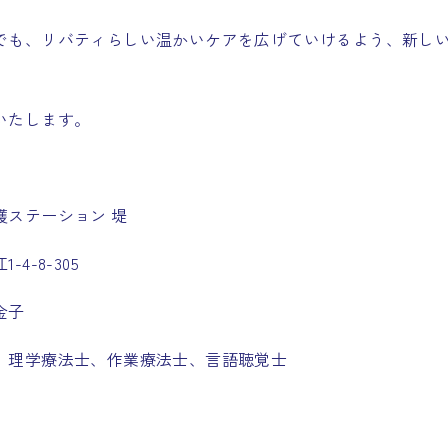
でも、リバティらしい温かいケアを広げていけるよう、新し
いたします。
護ステーション 堤
4-8-305
金子
、理学療法士、作業療法士、言語聴覚士