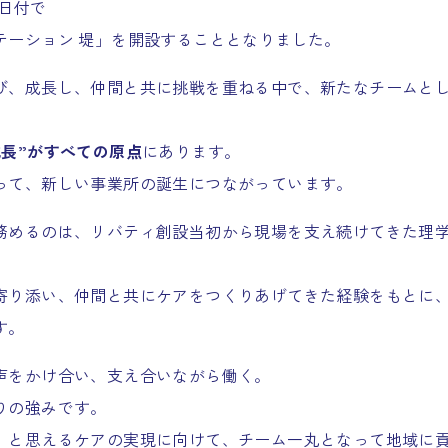
1日付で
テーション 堤」を開設することとなりました。
び、成長し、仲間と共に挑戦を重ねる中で、新たなチームと
成長”がすべての原点
にあります。
って、新しい事業所の誕生につながっています。
務めるのは、リバティ創設当初から現場を支え続けてきた理
寄り添い、仲間と共にケアをつくりあげてきた経験をもとに
す。
声をかけ合い、支え合いながら働く。
りの強みです。
」と思えるケアの実現に向けて、チーム一丸となって地域に