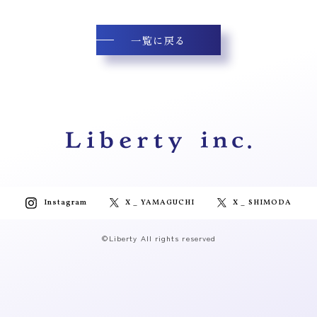
一覧に戻る
Instagram
X _ YAMAGUCHI
X _ SHIMODA
©Liberty All rights reserved