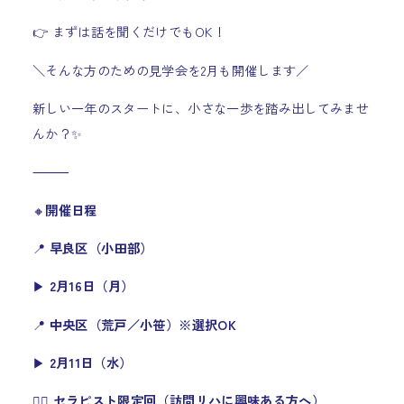
👉 まずは話を聞くだけでもOK！
＼そんな方のための見学会を2月も開催します／
新しい一年のスタートに、小さな一歩を踏み出してみませ
んか？✨
⸻
🔸
開催日程
📍
早良区（小田部）
▶︎
2月16日（月）
📍
中央区（荒戸／小笹）※選択OK
▶︎
2月11日（水）
🧑‍⚕️
セラピスト限定回（訪問リハに興味ある方へ）