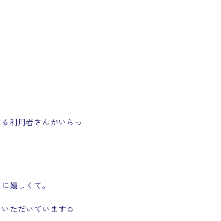
さる利用者さんがいらっ
当に嬉しくて。
いただいています☺️